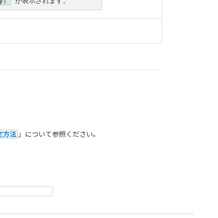
ty）
が表示されます。
分
定方法
」について参照ください。