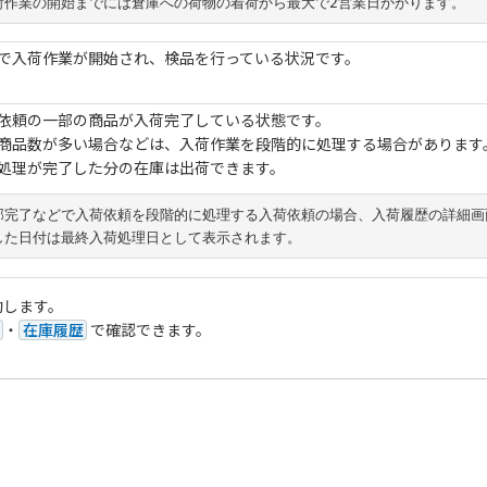
で入荷作業が開始され、検品を行っている状況です。
依頼の一部の商品が入荷完了している状態です。
商品数が多い場合などは、入荷作業を段階的に処理する場合があります
処理が完了した分の在庫は出荷できます。
部完了などで入荷依頼を段階的に処理する入荷依頼の場合、入荷履歴の詳細画
した日付は最終入荷処理日として表示されます。
動します。
・
在庫履歴
で確認できます。