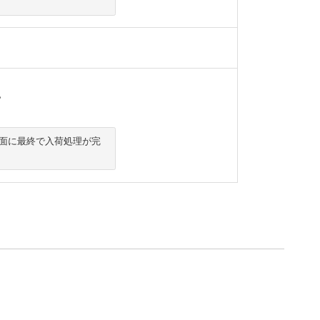
。
面に最終で入荷処理が完