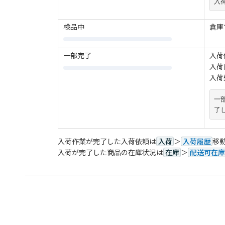
検品中
倉庫
一部完了
入荷
入荷
入荷
一
了
入荷作業が完了した入荷依頼は
入荷
＞
入荷履歴
移
入荷が完了した商品の在庫状況は
在庫
＞
配送可在庫