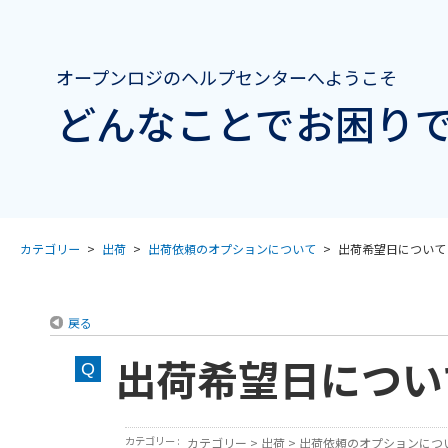
オープンロジのヘルプセンターへようこそ
どんなことでお困りで
カテゴリー
>
出荷
>
出荷依頼のオプションについて
>
出荷希望日について
戻る
出荷希望日につい
カテゴリー :
カテゴリー
>
出荷
>
出荷依頼のオプションにつ