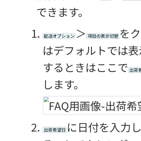
できます。
＞
をク
配送オプション
項目の表示切替
はデフォルトでは表
するときはここで
出荷
します。
に日付を入力
出荷希望日