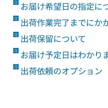
お届け希望日の指定に
出荷作業完了までにか
出荷保留について
お届け予定日はわかり
出荷依頼のオプション