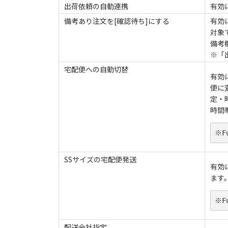
出荷依頼の自動連携
有効
備考あり注文を[確認待ち]にする
有効
対象
備考
※「
宅配便への自動切替
有効
便に
定・
時間
※F
SSサイズの宅配便発送
有効
ます
※F
配送会社指定