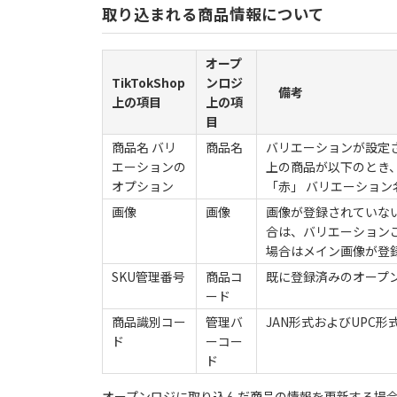
取り込まれる商品情報について
オープ
TikTokShop
ンロジ
備考
上の項目
上の項
目
商品名 バリ
商品名
バリエーションが設定さ
エーションの
上の商品が以下のとき、
オプション
「赤」 バリエーション名「
画像
画像
画像が登録されていな
合は、バリエーション
場合はメイン画像が登
SKU管理番号
商品コ
既に登録済みのオープ
ード
商品識別コー
管理バ
JAN形式およびUPC
ド
ーコー
ド
オープンロジに取り込んだ商品の情報を更新する場合は