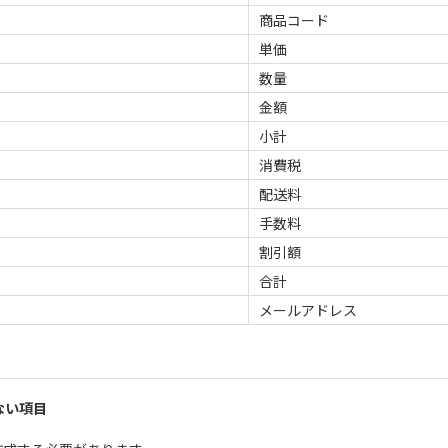
商品コード
単価
数量
金額
小計
消費税
配送料
手数料
割引額
合計
メールアドレス
ない項目