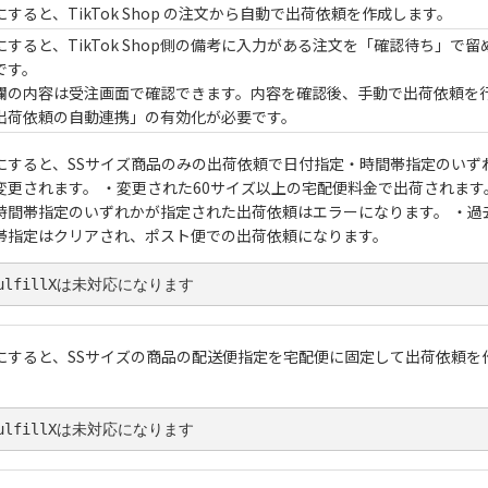
にすると、TikTok Shop の注文から自動で出荷依頼を作成します。
にすると、TikTok Shop側の備考に入力がある注文を「確認待ち」
です。
欄の内容は受注画面で確認できます。内容を確認後、手動で出荷依頼を
出荷依頼の自動連携」の有効化が必要です。
にすると、SSサイズ商品のみの出荷依頼で日付指定・時間帯指定のいず
変更されます。 ・変更された60サイズ以上の宅配便料金で出荷されます
時間帯指定のいずれかが指定された出荷依頼はエラーになります。 ・過
帯指定はクリアされ、ポスト便での出荷依頼になります。
ulfillXは未対応になります
にすると、SSサイズの商品の配送便指定を宅配便に固定して出荷依頼を作
。
ulfillXは未対応になります