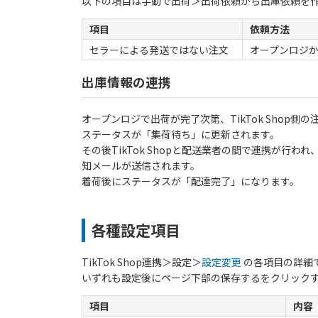
以下の項目は手動で出荷＞出荷依頼から出庫依頼を
項目
依頼方法
セラーによる発送ではない注文
オープンロジ
出庫情報の連携
オープンロジで出荷が完了次第、TikTok Shop
ステータスが「集荷待ち」に更新されます。
その後TikTok Shopと配送業者の間で連携が行
知メールが送信されます。
着荷後にステータスが「配達完了」になります。
各種設定項目
TikTok Shop連携＞設定＞
設定変更
の各項目の詳細
いずれも設定後にページ下部の保存するをクリック
項目
内容