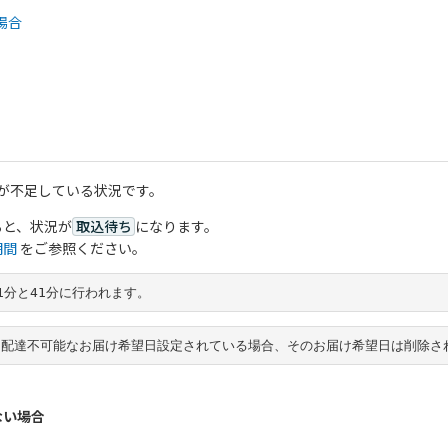
場合
が不足している状況です。
ると、状況が
取込待ち
になります。
期間
をご参照ください。
、配達不可能なお届け希望日設定されている場合、そのお届け希望日は削除さ
ない場合