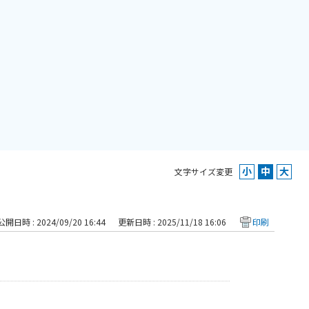
文字サイズ変更
公開日時 : 2024/09/20 16:44
更新日時 : 2025/11/18 16:06
印刷