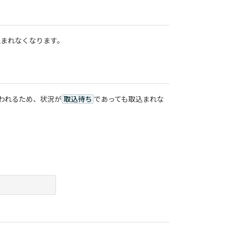
込まれなくなります。
われるため、状況が
取込待ち
であっても取込まれな