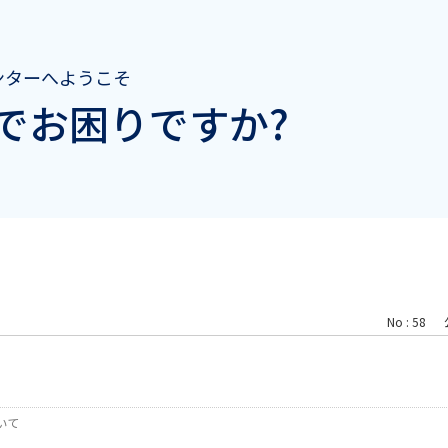
ンターへようこそ
でお困りですか?
No : 58
いて