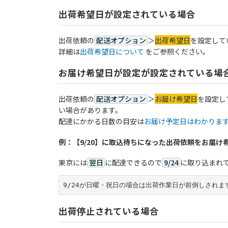
出荷希望日が設定されている場合
出荷依頼の
配送オプション
＞
出荷希望日
を設定して
詳細は
出荷希望日について
をご参照ください。
お届け希望日が設定が設定されている場
出荷依頼の
配送オプション
＞
お届け希望日
を設定し
い場合があります。
配達にかかる日数の目安は
お届け予定日はわかりま
例：【9/20】に取込待ちになった出荷依頼をお届け希
東京には
翌日
に配達できるので
9/24
に取り込まれ
9/24が日曜・祝日の場合は出荷作業日が前倒しされま
出荷停止されている場合